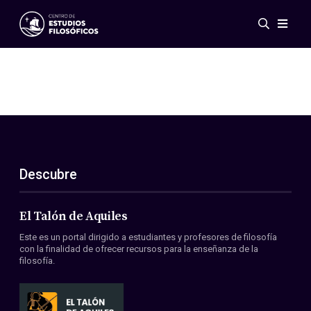
Eventos
Novedades
Investigación
Redes
Publicaciones
Galería
Descubre
ES
EN
Acerca de nosotros
Miembros
El Talón de Aquiles
Reglamento
Este es un portal dirigido a estudiantes y profesores de filosofía
Convenios
con la finalidad de ofrecer recursos para la enseñanza de la
filosofía.