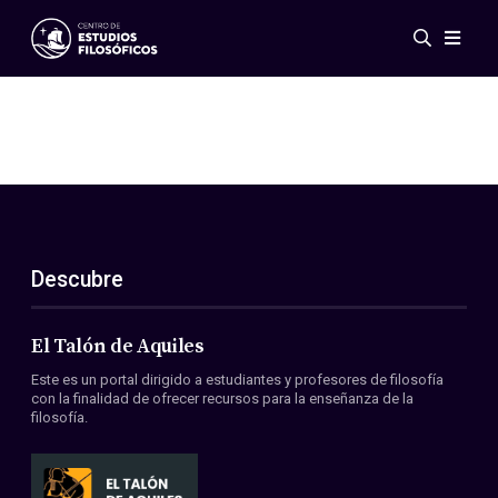
Eventos
Novedades
Investigación
Redes
Publicaciones
Galería
Descubre
ES
EN
Acerca de nosotros
Miembros
El Talón de Aquiles
Reglamento
Este es un portal dirigido a estudiantes y profesores de filosofía
Convenios
con la finalidad de ofrecer recursos para la enseñanza de la
filosofía.