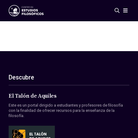
Eventos
Novedades
Investigación
Redes
Publicaciones
Galería
Descubre
ES
EN
Acerca de nosotros
Miembros
El Talón de Aquiles
Reglamento
Este es un portal dirigido a estudiantes y profesores de filosofía
Convenios
con la finalidad de ofrecer recursos para la enseñanza de la
filosofía.