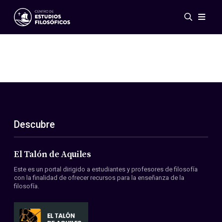
Eventos
Novedades
Investigación
Redes
Publicaciones
Galería
Descubre
ES
EN
Acerca de nosotros
Miembros
El Talón de Aquiles
Reglamento
Este es un portal dirigido a estudiantes y profesores de filosofía
Convenios
con la finalidad de ofrecer recursos para la enseñanza de la
filosofía.