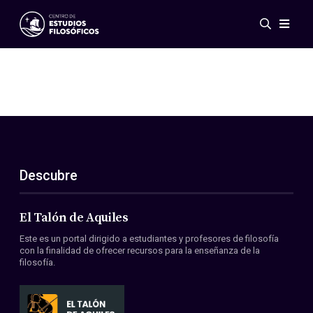
Eventos
Novedades
Investigación
Redes
Publicaciones
Galería
Descubre
ES
EN
Acerca de nosotros
Miembros
El Talón de Aquiles
Reglamento
Este es un portal dirigido a estudiantes y profesores de filosofía
Convenios
con la finalidad de ofrecer recursos para la enseñanza de la
filosofía.