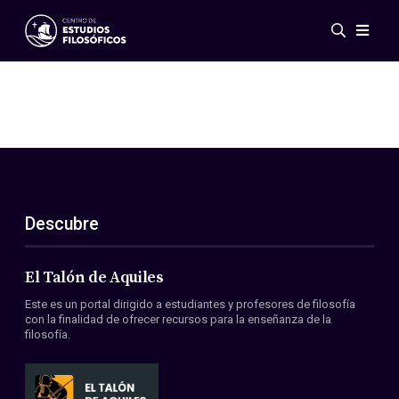
Eventos
Novedades
Investigación
Redes
Publicaciones
Galería
Descubre
ES
EN
Acerca de nosotros
Miembros
El Talón de Aquiles
Reglamento
Este es un portal dirigido a estudiantes y profesores de filosofía
Convenios
con la finalidad de ofrecer recursos para la enseñanza de la
filosofía.