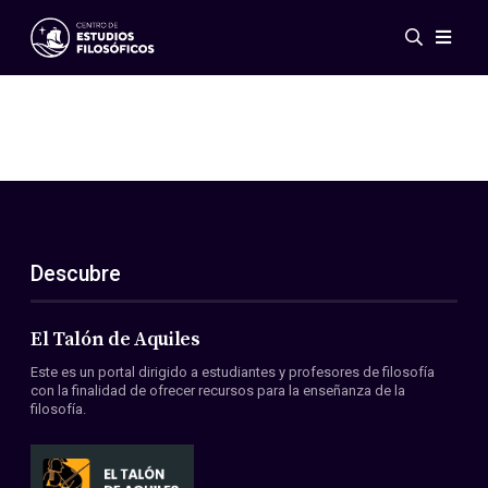
Eventos
Novedades
Investigación
Redes
Publicaciones
Galería
Descubre
ES
EN
Acerca de nosotros
Miembros
El Talón de Aquiles
Reglamento
Este es un portal dirigido a estudiantes y profesores de filosofía
Convenios
con la finalidad de ofrecer recursos para la enseñanza de la
filosofía.