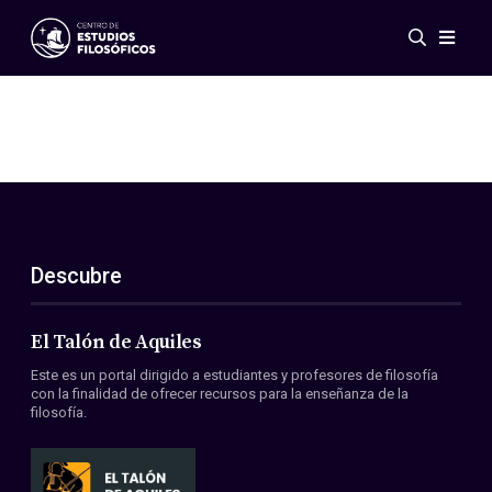
Eventos
Novedades
Investigación
Redes
Publicaciones
Galería
Descubre
ES
EN
Acerca de nosotros
Miembros
El Talón de Aquiles
Reglamento
Este es un portal dirigido a estudiantes y profesores de filosofía
Convenios
con la finalidad de ofrecer recursos para la enseñanza de la
filosofía.