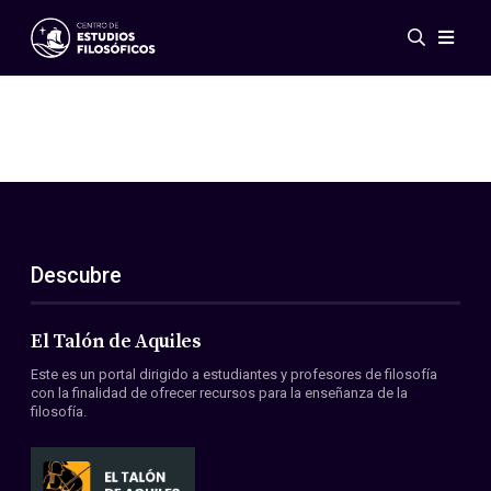
Eventos
Novedades
Investigación
Redes
Publicaciones
Galería
Descubre
ES
EN
Acerca de nosotros
Miembros
El Talón de Aquiles
Reglamento
Este es un portal dirigido a estudiantes y profesores de filosofía
Convenios
con la finalidad de ofrecer recursos para la enseñanza de la
filosofía.