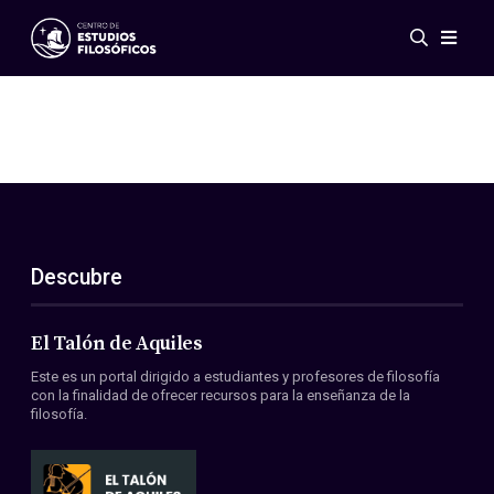
Eventos
Novedades
Investigación
Redes
Publicaciones
Galería
Descubre
ES
EN
Acerca de nosotros
Miembros
El Talón de Aquiles
Reglamento
Este es un portal dirigido a estudiantes y profesores de filosofía
Convenios
con la finalidad de ofrecer recursos para la enseñanza de la
filosofía.