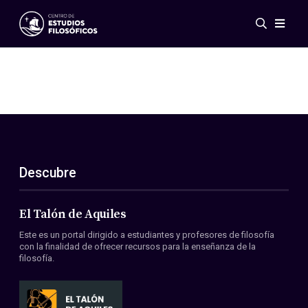
Eventos
Novedades
Investigación
Redes
Publicaciones
Galería
Descubre
ES
EN
Acerca de nosotros
Miembros
El Talón de Aquiles
Reglamento
Este es un portal dirigido a estudiantes y profesores de filosofía
Convenios
con la finalidad de ofrecer recursos para la enseñanza de la
filosofía.