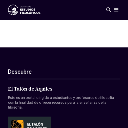
Eventos
Novedades
Investigación
Redes
Publicaciones
Galería
Descubre
ES
EN
Acerca de nosotros
Miembros
El Talón de Aquiles
Reglamento
Este es un portal dirigido a estudiantes y profesores de filosofía
Convenios
con la finalidad de ofrecer recursos para la enseñanza de la
filosofía.