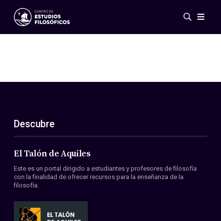
Eventos
Novedades
Investigación
Redes
Publicaciones
Galería
Descubre
ES
EN
Acerca de nosotros
Miembros
El Talón de Aquiles
Reglamento
Este es un portal dirigido a estudiantes y profesores de filosofía
Convenios
con la finalidad de ofrecer recursos para la enseñanza de la
filosofía.