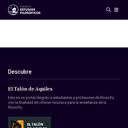
Eventos
Novedades
Investigación
Redes
Publicaciones
Galería
Descubre
ES
EN
Acerca de nosotros
Miembros
El Talón de Aquiles
Reglamento
Este es un portal dirigido a estudiantes y profesores de filosofía
Convenios
con la finalidad de ofrecer recursos para la enseñanza de la
filosofía.