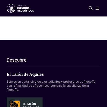
Eventos
Novedades
Investigación
Redes
Publicaciones
Galería
Descubre
ES
EN
Acerca de nosotros
Miembros
El Talón de Aquiles
Reglamento
Este es un portal dirigido a estudiantes y profesores de filosofía
Convenios
con la finalidad de ofrecer recursos para la enseñanza de la
filosofía.