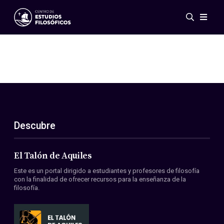
Eventos
Novedades
Investigación
Redes
Publicaciones
Galería
Descubre
ES
EN
Acerca de nosotros
Miembros
El Talón de Aquiles
Reglamento
Este es un portal dirigido a estudiantes y profesores de filosofía
Convenios
con la finalidad de ofrecer recursos para la enseñanza de la
filosofía.