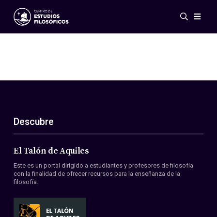
Eventos
Novedades
Investigación
Redes
Publicaciones
Galería
Descubre
ES
EN
Acerca de nosotros
Miembros
El Talón de Aquiles
Reglamento
Este es un portal dirigido a estudiantes y profesores de filosofía
Convenios
con la finalidad de ofrecer recursos para la enseñanza de la
filosofía.