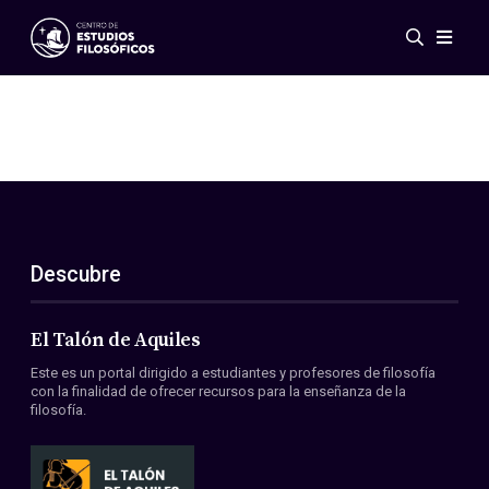
Eventos
Novedades
Investigación
Redes
Publicaciones
Galería
Descubre
ES
EN
Acerca de nosotros
Miembros
El Talón de Aquiles
Reglamento
Este es un portal dirigido a estudiantes y profesores de filosofía
Convenios
con la finalidad de ofrecer recursos para la enseñanza de la
filosofía.