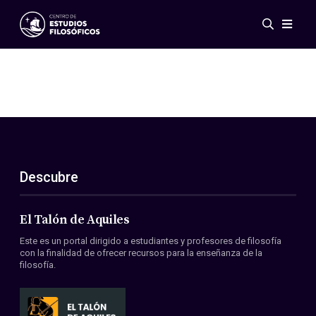
Eventos
Novedades
Investigación
Redes
Publicaciones
Galería
Descubre
ES
EN
Acerca de nosotros
Miembros
El Talón de Aquiles
Reglamento
Este es un portal dirigido a estudiantes y profesores de filosofía
Convenios
con la finalidad de ofrecer recursos para la enseñanza de la
filosofía.