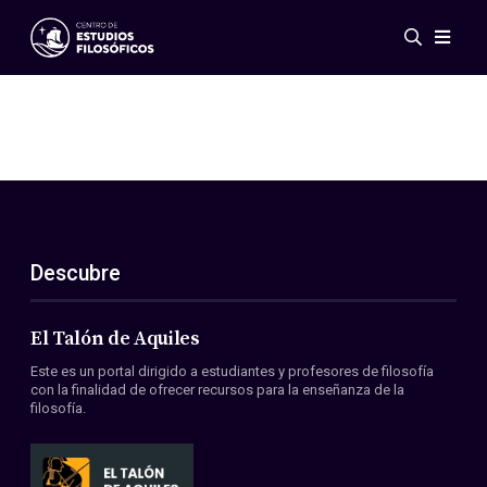
Eventos
Novedades
Investigación
Redes
Publicaciones
Galería
Descubre
ES
EN
Acerca de nosotros
Miembros
El Talón de Aquiles
Reglamento
Este es un portal dirigido a estudiantes y profesores de filosofía
Convenios
con la finalidad de ofrecer recursos para la enseñanza de la
filosofía.