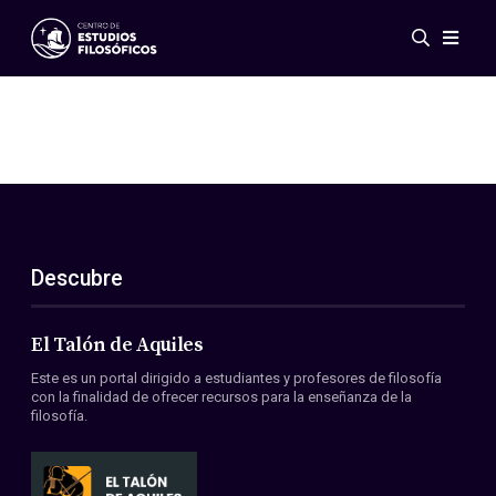
Eventos
Novedades
Investigación
Redes
Publicaciones
Galería
Descubre
ES
EN
Acerca de nosotros
Miembros
El Talón de Aquiles
Reglamento
Este es un portal dirigido a estudiantes y profesores de filosofía
Convenios
con la finalidad de ofrecer recursos para la enseñanza de la
filosofía.