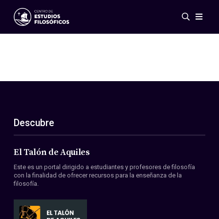
Eventos
Novedades
Investigación
Redes
Publicaciones
Galería
Descubre
ES
EN
Acerca de nosotros
Miembros
El Talón de Aquiles
Reglamento
Este es un portal dirigido a estudiantes y profesores de filosofía
Convenios
con la finalidad de ofrecer recursos para la enseñanza de la
filosofía.