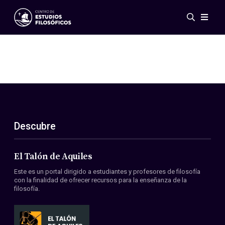
Eventos
Novedades
Investigación
Redes
Publicaciones
Galería
Descubre
ES
EN
Acerca de nosotros
Miembros
El Talón de Aquiles
Reglamento
Este es un portal dirigido a estudiantes y profesores de filosofía
Convenios
con la finalidad de ofrecer recursos para la enseñanza de la
filosofía.