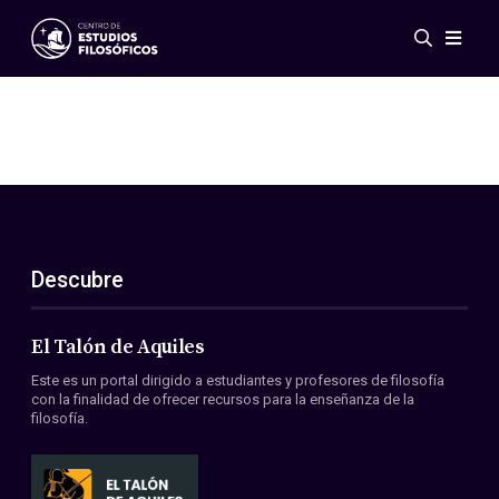
Eventos
Novedades
Investigación
Redes
Publicaciones
Galería
Descubre
ES
EN
Acerca de nosotros
Miembros
El Talón de Aquiles
Reglamento
Este es un portal dirigido a estudiantes y profesores de filosofía
Convenios
con la finalidad de ofrecer recursos para la enseñanza de la
filosofía.