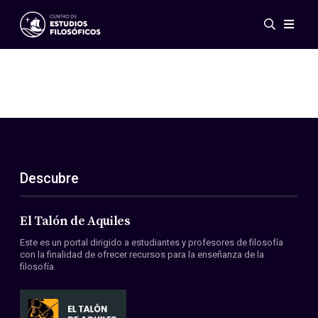
Eventos
Novedades
Investigación
Redes
Publicaciones
Galería
Descubre
ES
EN
Acerca de nosotros
Miembros
El Talón de Aquiles
Reglamento
Este es un portal dirigido a estudiantes y profesores de filosofía
Convenios
con la finalidad de ofrecer recursos para la enseñanza de la
filosofía.