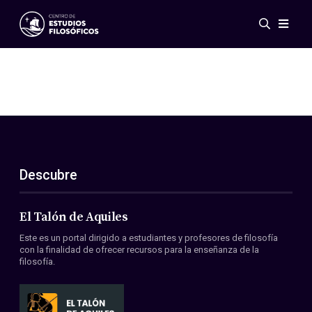
Eventos
Novedades
Investigación
Redes
Publicaciones
Galería
Descubre
ES
EN
Acerca de nosotros
Miembros
El Talón de Aquiles
Reglamento
Este es un portal dirigido a estudiantes y profesores de filosofía
Convenios
con la finalidad de ofrecer recursos para la enseñanza de la
filosofía.