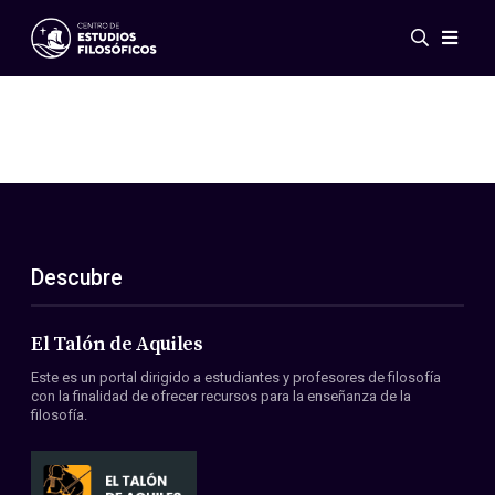
Eventos
Novedades
Investigación
Redes
Publicaciones
Galería
Descubre
ES
EN
Acerca de nosotros
Miembros
El Talón de Aquiles
Reglamento
Este es un portal dirigido a estudiantes y profesores de filosofía
Convenios
con la finalidad de ofrecer recursos para la enseñanza de la
filosofía.