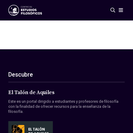
Eventos
Novedades
Investigación
Redes
Publicaciones
Galería
Descubre
ES
EN
Acerca de nosotros
Miembros
El Talón de Aquiles
Reglamento
Este es un portal dirigido a estudiantes y profesores de filosofía
Convenios
con la finalidad de ofrecer recursos para la enseñanza de la
filosofía.