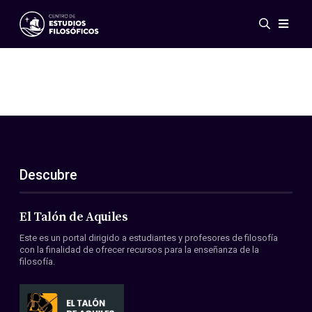
Eventos
Novedades
Investigación
Redes
Publicaciones
Galería
Descubre
ES
EN
Acerca de nosotros
Miembros
El Talón de Aquiles
Reglamento
Este es un portal dirigido a estudiantes y profesores de filosofía
Convenios
con la finalidad de ofrecer recursos para la enseñanza de la
filosofía.