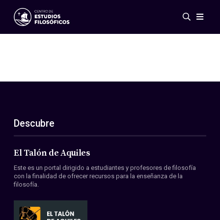
Eventos
Novedades
Investigación
Redes
Publicaciones
Galería
Descubre
ES
EN
Acerca de nosotros
Miembros
El Talón de Aquiles
Reglamento
Este es un portal dirigido a estudiantes y profesores de filosofía
Convenios
con la finalidad de ofrecer recursos para la enseñanza de la
filosofía.