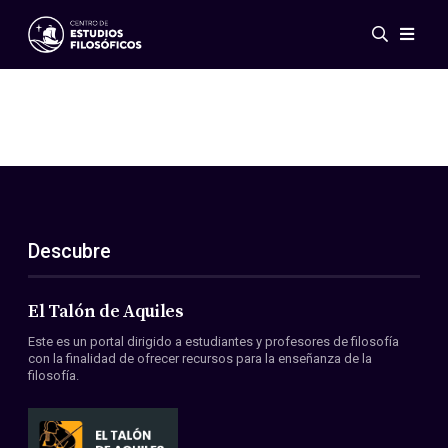
Eventos
Novedades
Investigación
Redes
Publicaciones
Galería
Descubre
ES
EN
Acerca de nosotros
Miembros
El Talón de Aquiles
Reglamento
Este es un portal dirigido a estudiantes y profesores de filosofía
Convenios
con la finalidad de ofrecer recursos para la enseñanza de la
filosofía.