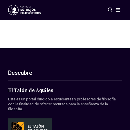
Eventos
Novedades
Investigación
Redes
Publicaciones
Galería
Descubre
ES
EN
Acerca de nosotros
Miembros
El Talón de Aquiles
Reglamento
Este es un portal dirigido a estudiantes y profesores de filosofía
Convenios
con la finalidad de ofrecer recursos para la enseñanza de la
filosofía.