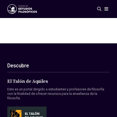
Eventos
Novedades
Investigación
Redes
Publicaciones
Galería
Descubre
ES
EN
Acerca de nosotros
Miembros
El Talón de Aquiles
Reglamento
Este es un portal dirigido a estudiantes y profesores de filosofía
Convenios
con la finalidad de ofrecer recursos para la enseñanza de la
filosofía.