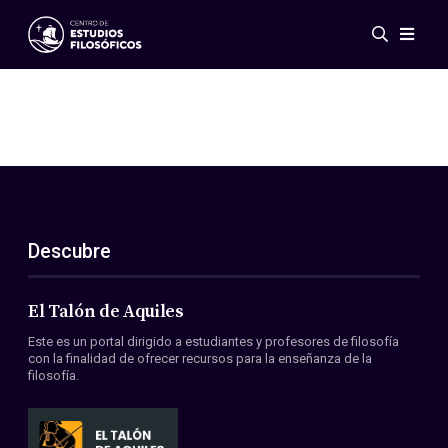
Eventos
Novedades
Investigación
Redes
Publicaciones
Galería
Descubre
ES
EN
Acerca de nosotros
Miembros
El Talón de Aquiles
Reglamento
Este es un portal dirigido a estudiantes y profesores de filosofía
Convenios
con la finalidad de ofrecer recursos para la enseñanza de la
filosofía.