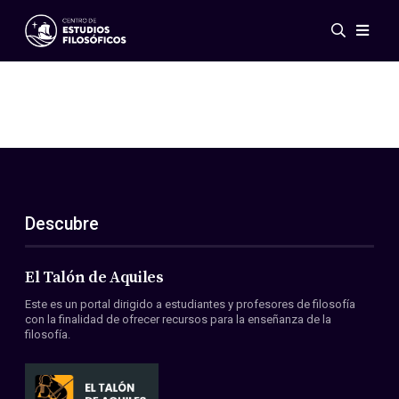
Eventos
Novedades
Investigación
Redes
Publicaciones
Galería
Descubre
ES
EN
Acerca de nosotros
Miembros
El Talón de Aquiles
Reglamento
Este es un portal dirigido a estudiantes y profesores de filosofía
Convenios
con la finalidad de ofrecer recursos para la enseñanza de la
filosofía.