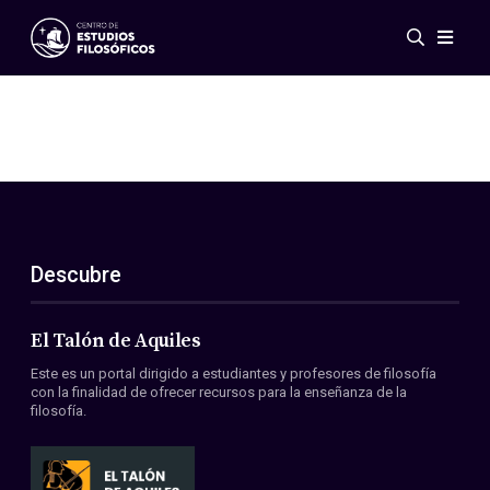
Eventos
Novedades
Investigación
Redes
Publicaciones
Galería
Descubre
ES
EN
Acerca de nosotros
Miembros
El Talón de Aquiles
Reglamento
Este es un portal dirigido a estudiantes y profesores de filosofía
Convenios
con la finalidad de ofrecer recursos para la enseñanza de la
filosofía.