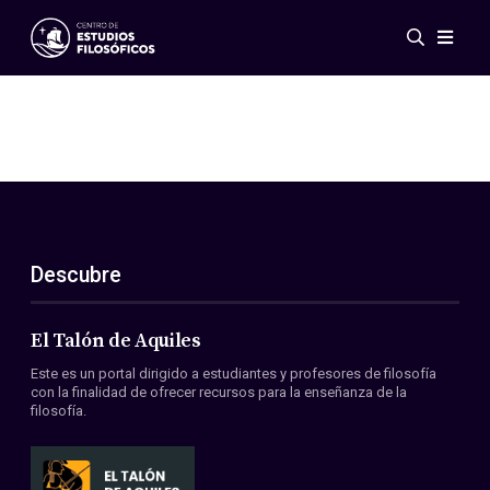
Eventos
Novedades
Investigación
Redes
Publicaciones
Galería
Descubre
ES
EN
Acerca de nosotros
Miembros
El Talón de Aquiles
Reglamento
Este es un portal dirigido a estudiantes y profesores de filosofía
Convenios
con la finalidad de ofrecer recursos para la enseñanza de la
filosofía.