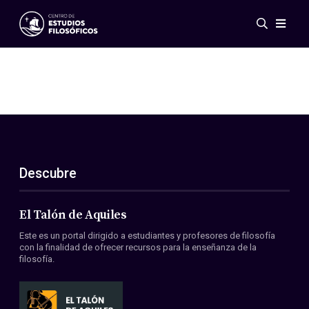
Eventos
Novedades
Investigación
Redes
Publicaciones
Galería
Descubre
ES
EN
Acerca de nosotros
Miembros
El Talón de Aquiles
Reglamento
Este es un portal dirigido a estudiantes y profesores de filosofía
Convenios
con la finalidad de ofrecer recursos para la enseñanza de la
filosofía.