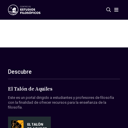
Eventos
Novedades
Investigación
Redes
Publicaciones
Galería
Descubre
ES
EN
Acerca de nosotros
Miembros
El Talón de Aquiles
Reglamento
Este es un portal dirigido a estudiantes y profesores de filosofía
Convenios
con la finalidad de ofrecer recursos para la enseñanza de la
filosofía.