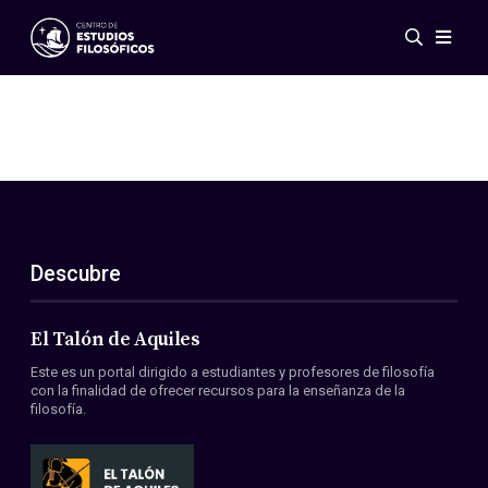
Eventos
Novedades
Investigación
Redes
Publicaciones
Galería
Descubre
ES
EN
Acerca de nosotros
Miembros
El Talón de Aquiles
Reglamento
Este es un portal dirigido a estudiantes y profesores de filosofía
Convenios
con la finalidad de ofrecer recursos para la enseñanza de la
filosofía.