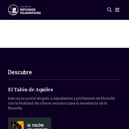
Eventos
Novedades
Investigación
Redes
Publicaciones
Galería
Descubre
ES
EN
Acerca de nosotros
Miembros
El Talón de Aquiles
Reglamento
Este es un portal dirigido a estudiantes y profesores de filosofía
Convenios
con la finalidad de ofrecer recursos para la enseñanza de la
filosofía.