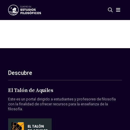
Eventos
Novedades
Investigación
Redes
Publicaciones
Galería
Descubre
ES
EN
Acerca de nosotros
Miembros
El Talón de Aquiles
Reglamento
Este es un portal dirigido a estudiantes y profesores de filosofía
Convenios
con la finalidad de ofrecer recursos para la enseñanza de la
filosofía.