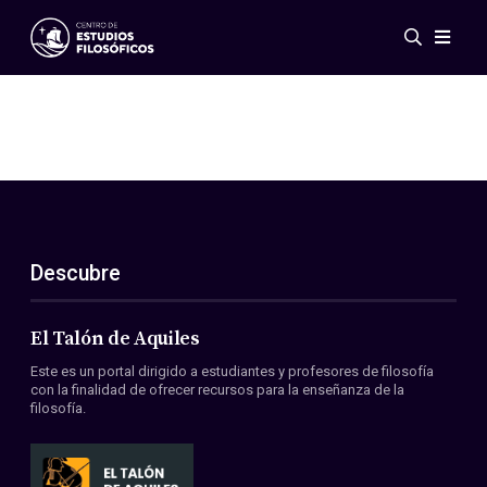
Eventos
Novedades
Investigación
Redes
Publicaciones
Galería
Descubre
ES
EN
Acerca de nosotros
Miembros
El Talón de Aquiles
Reglamento
Este es un portal dirigido a estudiantes y profesores de filosofía
Convenios
con la finalidad de ofrecer recursos para la enseñanza de la
filosofía.