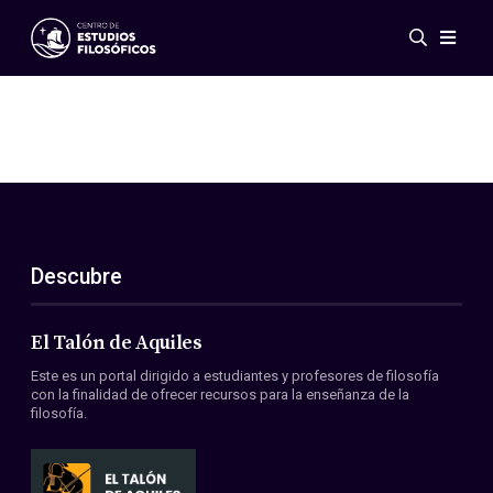
Eventos
Novedades
Investigación
Redes
Publicaciones
Galería
Descubre
ES
EN
Acerca de nosotros
Miembros
El Talón de Aquiles
Reglamento
Este es un portal dirigido a estudiantes y profesores de filosofía
Convenios
con la finalidad de ofrecer recursos para la enseñanza de la
filosofía.