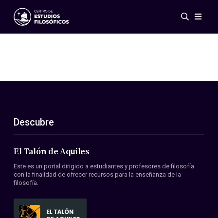
Eventos
Novedades
Investigación
Redes
Publicaciones
Galería
Descubre
ES
EN
Acerca de nosotros
Miembros
El Talón de Aquiles
Reglamento
Este es un portal dirigido a estudiantes y profesores de filosofía
Convenios
con la finalidad de ofrecer recursos para la enseñanza de la
filosofía.