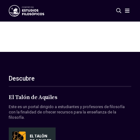
Eventos
Novedades
Investigación
Redes
Publicaciones
Galería
Descubre
ES
EN
Acerca de nosotros
Miembros
El Talón de Aquiles
Reglamento
Este es un portal dirigido a estudiantes y profesores de filosofía
Convenios
con la finalidad de ofrecer recursos para la enseñanza de la
filosofía.