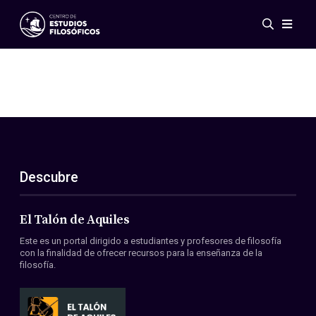
Eventos
Novedades
Investigación
Redes
Publicaciones
Galería
Descubre
ES
EN
Acerca de nosotros
Miembros
El Talón de Aquiles
Reglamento
Este es un portal dirigido a estudiantes y profesores de filosofía
Convenios
con la finalidad de ofrecer recursos para la enseñanza de la
filosofía.