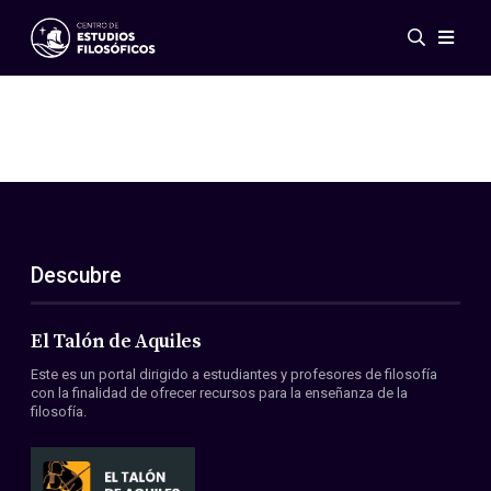
Eventos
Novedades
Investigación
Redes
Publicaciones
Galería
Descubre
ES
EN
Acerca de nosotros
Miembros
El Talón de Aquiles
Reglamento
Este es un portal dirigido a estudiantes y profesores de filosofía
Convenios
con la finalidad de ofrecer recursos para la enseñanza de la
filosofía.