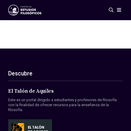
Eventos
Novedades
Investigación
Redes
Publicaciones
Galería
Descubre
ES
EN
Acerca de nosotros
Miembros
El Talón de Aquiles
Reglamento
Este es un portal dirigido a estudiantes y profesores de filosofía
Convenios
con la finalidad de ofrecer recursos para la enseñanza de la
filosofía.