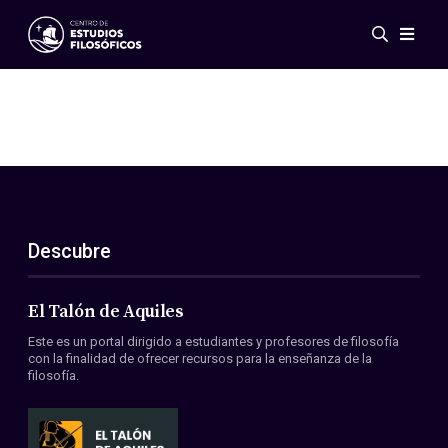
Eventos
Novedades
Investigación
Redes
Publicaciones
Galería
Descubre
ES
EN
Acerca de nosotros
Miembros
El Talón de Aquiles
Reglamento
Este es un portal dirigido a estudiantes y profesores de filosofía
Convenios
con la finalidad de ofrecer recursos para la enseñanza de la
filosofía.